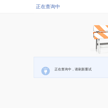
正在查询中
正在查询中，请刷新重试