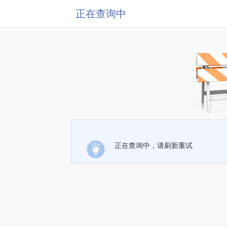
正在查询中
正在查询中，请刷新重试