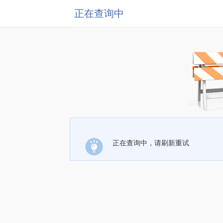
正在查询中
正在查询中，请刷新重试