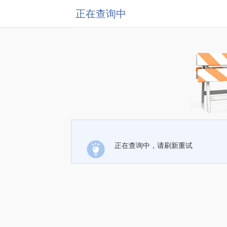
正在查询中
正在查询中，请刷新重试