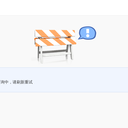
查询中，请刷新重试