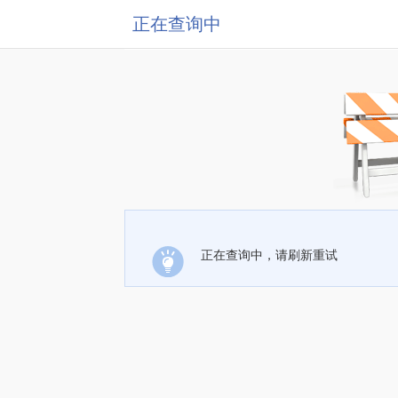
正在查询中
正在查询中，请刷新重试