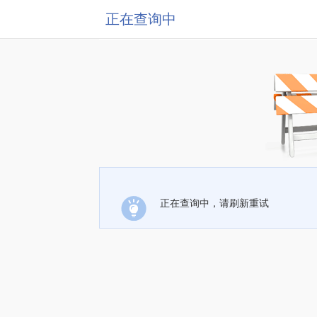
正在查询中
正在查询中，请刷新重试