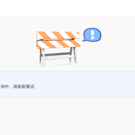
查询中，请刷新重试